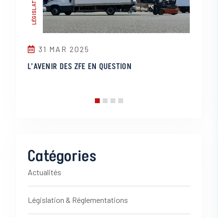
28 
31 MAR 2025
Le Dern
ients
L’AVENIR DES ZFE EN QUESTION
Solutio
Durable
Catégories
Actualités
Législation & Réglementations