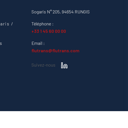
e
Sogaris N° 205, 94654 RUNGIS
aris /
Téléphone :
+33 1 45 60 00 00
s
Email :
flutrans@flutrans.com
Suivez-nous