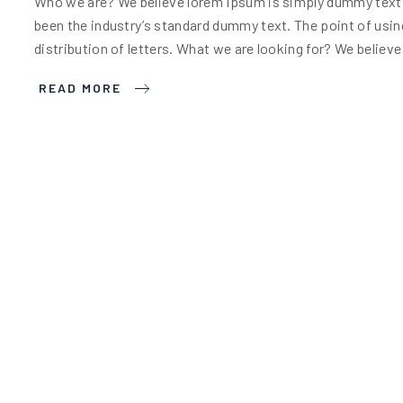
Who we are? We believe lorem Ipsum is simply dummy text o
been the industry’s standard dummy text. The point of usin
distribution of letters. What we are looking for? We belie
READ MORE
27 MAR 2025
Flutrans : Une Nouvelle Ère De
Dernier Kilomètre À Paris Et E