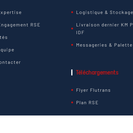
expertise
Logistique & Stockag
Engagement RSE
Livraison dernier KM P
IDF
ités
Messageries & Palette
équipe
ontacter
Téléchargements
Flyer Flutrans
Plan RSE