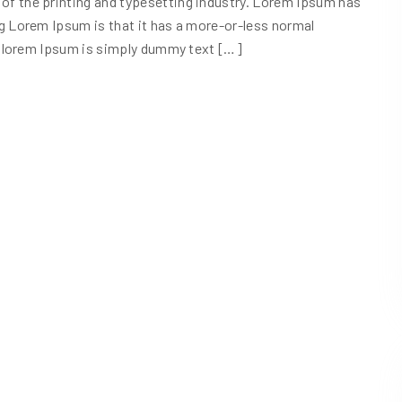
LOGISTIQUE & STOCKAGE
f the printing and typesetting industry. Lorem Ipsum has
g Lorem Ipsum is that it has a more-or-less normal
ve lorem Ipsum is simply dummy text […]
23 JUIN 2023
 Livraison Du
Les Principaux Avantages Et Inconvénients
n Proche Banlieue
L’externalisation De La Logistique