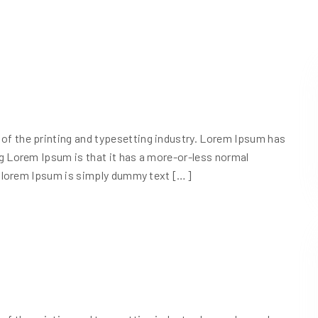
f the printing and typesetting industry. Lorem Ipsum has
g Lorem Ipsum is that it has a more-or-less normal
ve lorem Ipsum is simply dummy text […]