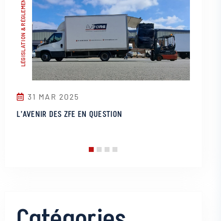
LÉGISLATION & RÉGLEMENTATIONS
LOGISTIQUE & STOCKAGE
28 M
31 MAR 2025
Le Derni
 De
L’AVENIR DES ZFE EN QUESTION
Solution
Catégories